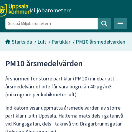
Gå direkt till sidans innehåll
Miljöbarometern
Sök
Startsida
/
Luft
/
Partiklar
/
PM10 årsmedelvärden
PM10 årsmedelvärden
Årsnormen för större partiklar (PM10) innebär att
årsmedelvärdet inte får vara högre än 40 µg/m3
(mikrogram per kubikmeter luft).
Indikatorn visar uppmätta årsmedelvärden av större
partiklar i luft i Uppsala. Halterna mäts dels i gatunivå
vid Kungsgatan, dels i taknivå vid Dragarbrunnsgatan
(tidigare Klostergatan).